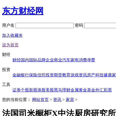
东方财经网
用户名
密码
加入收藏夹
设为首页
财经
财经
国内
国际
品牌
企业
商业
汽车
家电
消费
孕婴
投资
金融
银行
保险
信托
投资
期货
教育
游戏
资讯
房产
科技
健康
家
工具
证券
个股
新股
港股
美股
黑马
理财
金属
黄金
基金
外汇
彩票
您的当前位置：
网站首页
>
资讯
>
家居
>
法国司米橱柜X中法厨房研究