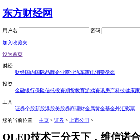
东方财经网
用户名
密码
加入收藏夹
设为首页
财经
财经
国内
国际
品牌
企业
商业
汽车
家电
消费
孕婴
投资
金融
银行
保险
信托
投资
期货
教育
游戏
资讯
房产
科技
健康
家
工具
证券
个股
新股
港股
美股
券商
理财
金属
黄金
基金
外汇
彩票
您的当前位置：
主页
>
证券
>
上市公司
>
OLED技术三分天下，维信诺合