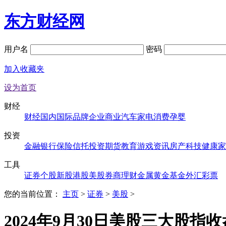
东方财经网
用户名
密码
加入收藏夹
设为首页
财经
财经
国内
国际
品牌
企业
商业
汽车
家电
消费
孕婴
投资
金融
银行
保险
信托
投资
期货
教育
游戏
资讯
房产
科技
健康
家
工具
证券
个股
新股
港股
美股
券商
理财
金属
黄金
基金
外汇
彩票
您的当前位置：
主页
>
证券
>
美股
>
2024年9月30日美股三大股指