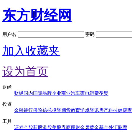
东方财经网
用户名
密码
加入收藏夹
设为首页
财经
财经
国内
国际
品牌
企业
商业
汽车
家电
消费
孕婴
投资
金融
银行
保险
信托
投资
期货
教育
游戏
资讯
房产
科技
健康
家
工具
证券
个股
新股
港股
美股
券商
理财
金属
黄金
基金
外汇
彩票